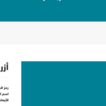
أزر
رمز ال
اسم ال
الأبعاد