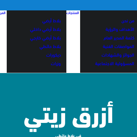
المنتجات
المر
من نحن
بلاط أرضي
الأهداف والرؤية
بلاط أرضي داخلي
كلمة المدير العام
بلاط أرضي خارجي
المواصفات الفنية
بلاط حائطي
الجوائز والشهادات
ديكورات
المسؤولية الاجتماعية
وزرات
أزرق زيتي
في
بلاط حائطي