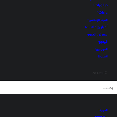
ديكورات
الرئيسية
وزرة 1
وزرات
المركز الإعلامي
أخبار وإعلانات
معرض الصور
فيديو
الموزعون
اتصل بنا
SEARCH
وزرة 1
رمز المنتج
int-201
العربية
اسم المنتج
وزر1
ENGLISH