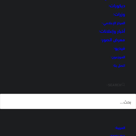
ديكورات
وزرات
وزرات
المركز الإعلامي
الرئيسية
"وزرات"
أخبار وإعلانات
معرض الصور
فيديو
الموزعون
اتصل بنا
المنتجات
SEARCH
بلاط أرضي
بلاط أرضي داخلي
بلاط أرضي خارجي
العربية
بلاط حائطي
ENGLISH